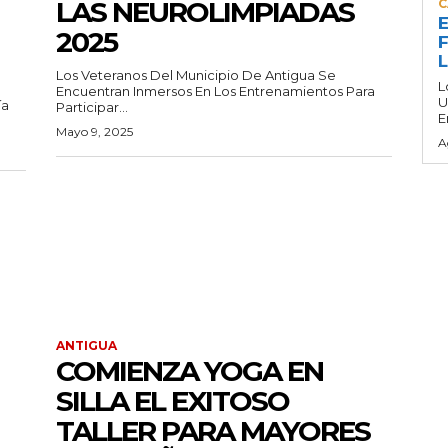
LAS NEUROLIMPIADAS
C
E
2025
F
Los Veteranos Del Municipio De Antigua Se
L
Encuentran Inmersos En Los Entrenamientos Para
U
ía
Participar...
E
Mayo 9, 2025
A
ANTIGUA
COMIENZA YOGA EN
SILLA EL EXITOSO
TALLER PARA MAYORES