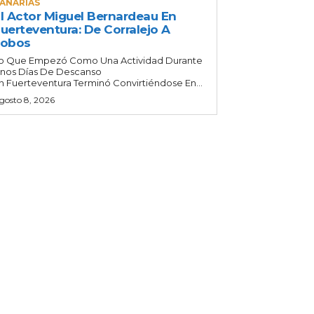
ANARIAS
l Actor Miguel Bernardeau En
uerteventura: De Corralejo A
Lobos
o Que Empezó Como Una Actividad Durante
nos Días De Descanso
n Fuerteventura Terminó Convirtiéndose En...
gosto 8, 2026