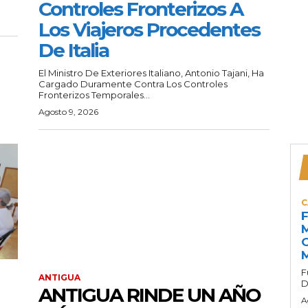
Controles Fronterizos A
Los Viajeros Procedentes
De Italia
El Ministro De Exteriores Italiano, Antonio Tajani, Ha
Cargado Duramente Contra Los Controles
Fronterizos Temporales...
Agosto 9, 2026
C
F
M
G
M
F
ANTIGUA
D
ANTIGUA RINDE UN AÑO
A