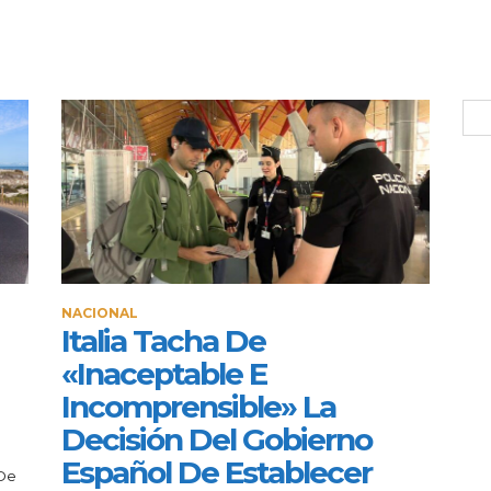
NACIONAL
Italia Tacha De
«inaceptable E
Incomprensible» La
Decisión Del Gobierno
Español De Establecer
 De