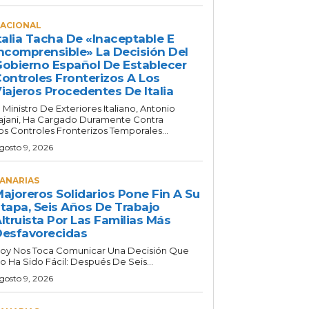
ACIONAL
talia Tacha De «inaceptable E
ncomprensible» La Decisión Del
obierno Español De Establecer
ontroles Fronterizos A Los
iajeros Procedentes De Italia
l Ministro De Exteriores Italiano, Antonio
ajani, Ha Cargado Duramente Contra
os Controles Fronterizos Temporales...
gosto 9, 2026
ANARIAS
ajoreros Solidarios Pone Fin A Su
tapa, Seis Años De Trabajo
ltruista Por Las Familias Más
esfavorecidas
oy Nos Toca Comunicar Una Decisión Que
o Ha Sido Fácil: Después De Seis...
gosto 9, 2026