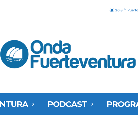
C
26.8
Puerto
ENTURA
PODCAST
PROGR