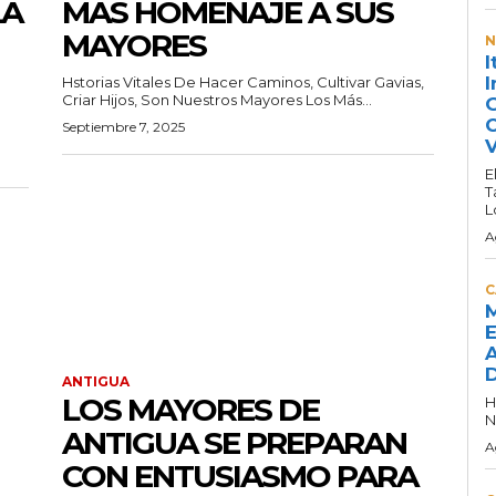
LA
MÁS HOMENAJE A SUS
MAYORES
N
I
I
Hstorias Vitales De Hacer Caminos, Cultivar Gavias,
Criar Hijos, Son Nuestros Mayores Los Más...
G
C
Septiembre 7, 2025
V
E
T
L
A
C
M
E
A
D
ANTIGUA
LOS MAYORES DE
H
N
ANTIGUA SE PREPARAN
A
CON ENTUSIASMO PARA