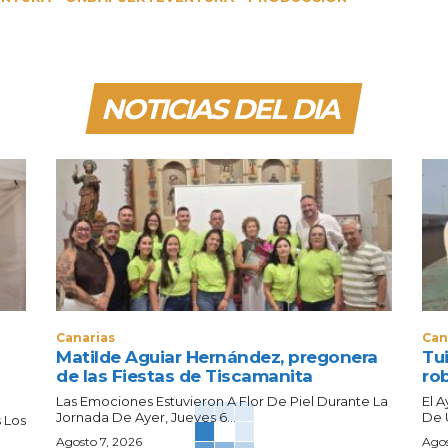
NOTICIAS DEL DIA
Canarias
Can
Matilde Aguiar Hernández, pregonera
Tui
de las Fiestas de Tiscamanita
ro
Las Emociones Estuvieron A Flor De Piel Durante La
El 
Jornada De Ayer, Jueves 6...
De 
 Los
Agosto 7, 2026
Agos