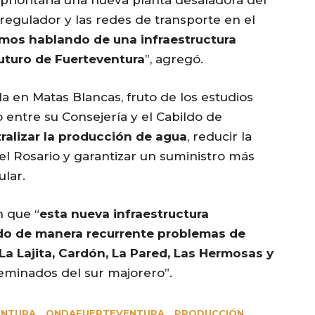
rioritaria una nueva planta desaladora del
o regulador y las redes de transporte en el
mos hablando de una infraestructura
futuro de Fuerteventura
”, agregó.
da en Matas Blancas, fruto de los estudios
 entre su Consejería y el Cabildo de
ralizar la producción de agua
, reducir la
l Rosario y garantizar un suministro más
ular.
n que “
esta nueva infraestructura
ido de manera recurrente problemas de
a Lajita, Cardón, La Pared, Las Hermosas y
eminados del sur majorero”.
ENTURA
ONDAFUERTEVENTURA
PRODUCCIÓN