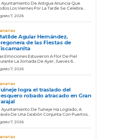
l Ayuntamiento De Antigua Anuncia Que
odos Los Viernes Por La Tarde Se Celebra...
gosto 7, 2026
anarias
atilde Aguiar Hernández,
regonera de las Fiestas de
iscamanita
as Emociones Estuvieron A Flor De Piel
urante La Jornada De Ayer, Jueves 6...
gosto 7, 2026
anarias
uineje logra el traslado del
esquero robado atracado en Gran
arajal
l Ayuntamiento De Tuineje Ha Logrado, A
ravés De Una Gestión Conjunta Con Puertos...
gosto 7, 2026
anarias