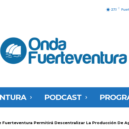
C
27.1
Puer
ENTURA
PODCAST
PROGR
e Fuerteventura Permitirá Descentralizar La Producción De A