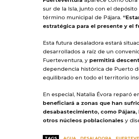
Fuerteventura
aparece como obra p
sur de la Isla, junto con el depósit
término municipal de Pájara.
“Esta
estratégica para el presente y el 
Esta futura desaladora estará situa
desarrollados a raíz de un convenio
Fuerteventura, y
permitirá descent
dependencia histórica de Puerto de
equilibrado en todo el territorio ins
En especial, Natalia Évora reparó e
beneficiará a zonas que han sufr
desabastecimiento, como Pájara, L
otros núcleos poblacionales
y dis
TAGS
AGUA
DESALADORA
FUERTEV