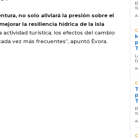
E
T
tura, no solo aliviará la presión sobre el
A
mejorar la resiliencia hídrica de la isla
C
a actividad turística, los efectos del cambio
M
 cada vez más frecuentes”, apuntó Évora.
p
T
L
D
A
C
T
p
T
E
T
A
C