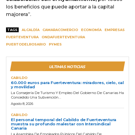
los beneficios que puede aportar a la capital
majorera”.
TAGS
ALCALDÍA
CAMARACOMERCIO
ECONOMÍA
EMPRESAS
FUERTEVENTURA
ONDAFUERTEVENTURA
PUERTODELROSARIO
PYMES
ULTIMAS NOTICIAS
CABILDO
60.000 euros para Fuerteventura: miradores, cielo, cal
y movilidad
La Consejería De Turismo Y Empleo Del Gobierno De Canarias Ha
Concedido Una Subvención...
Agosto 8, 2026
CABILDO
El personal temporal del Cabildo de Fuerteventura
muestra su profundo malestar con Intersindical
Canaria
La Asamblea De Empleados Públicos Del Cabildo De