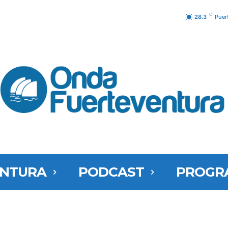
C
28.3
Puer
ENTURA
PODCAST
PROGR