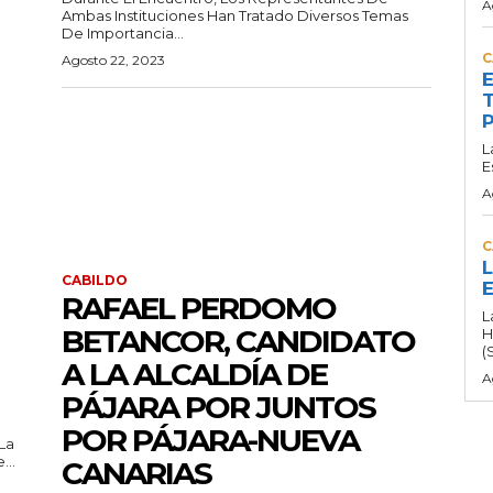
A
Ambas Instituciones Han Tratado Diversos Temas
De Importancia...
C
Agosto 22, 2023
E
T
P
L
E
A
C
L
CABILDO
E
RAFAEL PERDOMO
L
BETANCOR, CANDIDATO
H
(
A LA ALCALDÍA DE
A
PÁJARA POR JUNTOS
POR PÁJARA-NUEVA
La
...
CANARIAS