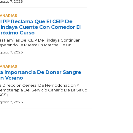
gosto 7, 2026
ANARIAS
l PP Reclama Que El CEIP De
indaya Cuente Con Comedor El
róximo Curso
as Familias Del CEIP De Tindaya Continúan
sperando La Puesta En Marcha De Un...
gosto 7, 2026
ANARIAS
a Importancia De Donar Sangre
n Verano
a Dirección General De Hemodonación Y
emoterapia Del Servicio Canario De La Salud
SCS)...
gosto 7, 2026