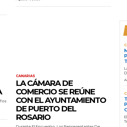
C
M
P
T
L
D
CANARIAS
A
LA CÁMARA DE
A
COMERCIO SE REÚNE
C
CON EL AYUNTAMIENTO
T
Años
P
DE PUERTO DEL
G
ROSARIO
E
T
Durante El Encuentro, Los Representantes De