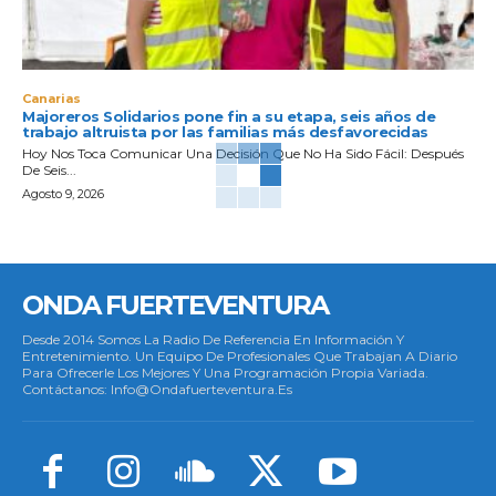
Canarias
Majoreros Solidarios pone fin a su etapa, seis años de
trabajo altruista por las familias más desfavorecidas
Hoy Nos Toca Comunicar Una Decisión Que No Ha Sido Fácil: Después
De Seis...
Agosto 9, 2026
ONDA FUERTEVENTURA
Desde 2014 Somos La Radio De Referencia En Información Y
Entretenimiento. Un Equipo De Profesionales Que Trabajan A Diario
Para Ofrecerle Los Mejores Y Una Programación Propia Variada.
Contáctanos: Info@ondafuerteventura.es