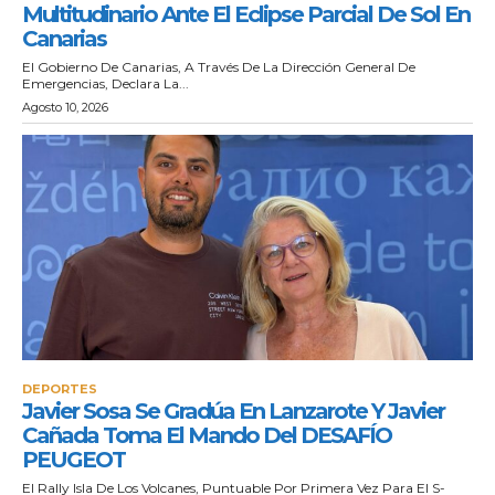
Multitudinario Ante El Eclipse Parcial De Sol En
Canarias
El Gobierno De Canarias, A Través De La Dirección General De
Emergencias, Declara La...
Agosto 10, 2026
DEPORTES
Javier Sosa Se Gradúa En Lanzarote Y Javier
Cañada Toma El Mando Del DESAFÍO
PEUGEOT
El Rally Isla De Los Volcanes, Puntuable Por Primera Vez Para El S-