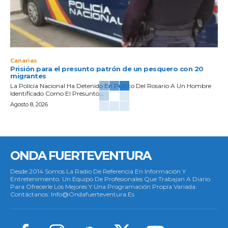
Canarias
Prisión para el presunto patrón de un pesquero con 20
migrantes
La Policía Nacional Ha Detenido En Puerto Del Rosario A Un Hombre
Identificado Como El Presunto...
Agosto 8, 2026
ONDA FUERTEVENTURA
Desde 2014 Somos La Radio De Referencia En Información Y
Entretenimiento. Un Equipo De Profesionales Que Trabajan A Diario
Para Ofrecerle Los Mejores Y Una Programación Propia Variada.
Contáctanos: Info@ondafuerteventura.es