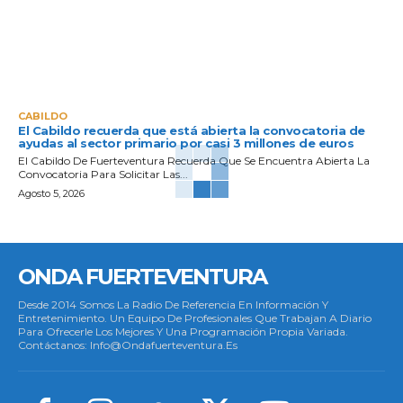
CABILDO
El Cabildo recuerda que está abierta la convocatoria de
ayudas al sector primario por casi 3 millones de euros
El Cabildo De Fuerteventura Recuerda Que Se Encuentra Abierta La
Convocatoria Para Solicitar Las...
Agosto 5, 2026
ONDA FUERTEVENTURA
Desde 2014 Somos La Radio De Referencia En Información Y
Entretenimiento. Un Equipo De Profesionales Que Trabajan A Diario
Para Ofrecerle Los Mejores Y Una Programación Propia Variada.
Contáctanos: Info@ondafuerteventura.es