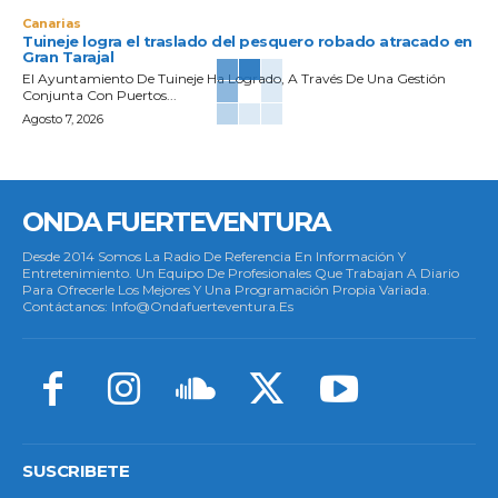
Canarias
Tuineje logra el traslado del pesquero robado atracado en
Gran Tarajal
El Ayuntamiento De Tuineje Ha Logrado, A Través De Una Gestión
Conjunta Con Puertos...
Agosto 7, 2026
ONDA FUERTEVENTURA
Desde 2014 Somos La Radio De Referencia En Información Y
Entretenimiento. Un Equipo De Profesionales Que Trabajan A Diario
Para Ofrecerle Los Mejores Y Una Programación Propia Variada.
Contáctanos: Info@ondafuerteventura.es
SUSCRIBETE