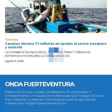
Canarias
Canarias destina 7,1 millones en ayudas al sector pesquero
y acuícola
La Consejería De Agricultura, Ganadería, Pesca Y Soberanía
Alimentaria Ha Resuelto La Convocatoria De...
Agosto 6, 2026
ONDA FUERTEVENTURA
Desde 2014 Somos La Radio De Referencia En Información Y
Entretenimiento. Un Equipo De Profesionales Que Trabajan A Diario
Para Ofrecerle Los Mejores Y Una Programación Propia Variada.
Contáctanos: Info@ondafuerteventura.es