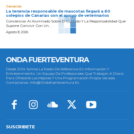
Canarias
La tenencia responsable de mascotas llegará a 60
colegios de Canarias con el apoyo de veterinarios
Concienciar Al Alumnado Sobre El Cuidado Y La Responsabilidad Que
Supone Convivir Con Un...
Agosto 8, 2026
ONDA FUERTEVENTURA
Desde 2014 Somos La Radio De Referencia En Información Y
Entretenimiento. Un Equipo De Profesionales Que Trabajan A Diario
Para Ofrecerle Los Mejores Y Una Programación Propia Variada.
Contáctanos: Info@ondafuerteventura.es
SUSCRIBETE