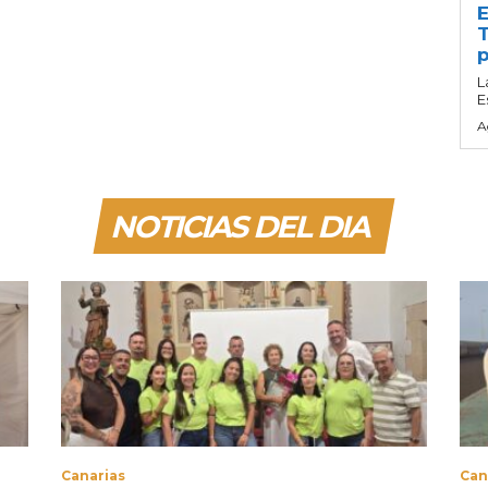
E
T
p
L
E
A
NOTICIAS DEL DIA
Canarias
Can