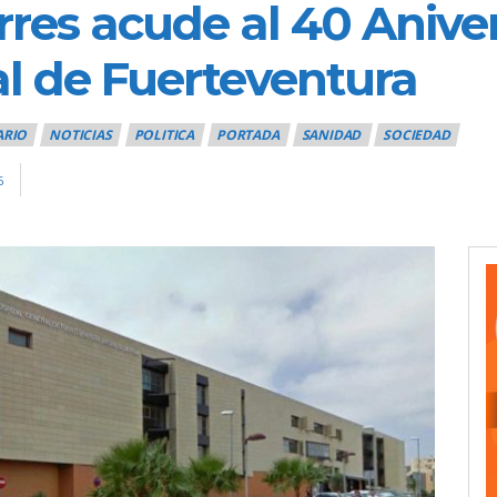
rres acude al 40 Aniver
al de Fuerteventura
ARIO
NOTICIAS
POLITICA
PORTADA
SANIDAD
SOCIEDAD
6