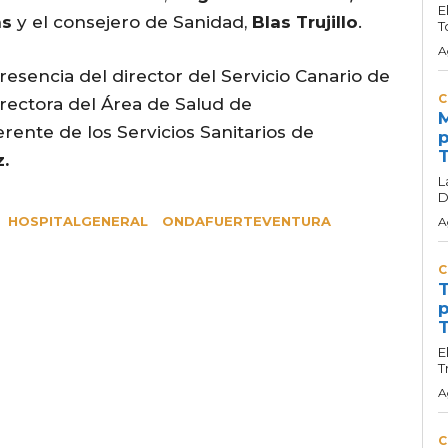
E
as
y el consejero de Sanidad,
Blas Trujillo
.
T
A
resencia del director del Servicio Canario de
C
irectora del Área de Salud de
M
erente de los Servicios Sanitarios de
p
T
.
L
D
HOSPITALGENERAL
ONDAFUERTEVENTURA
A
C
T
p
T
E
T
A
C