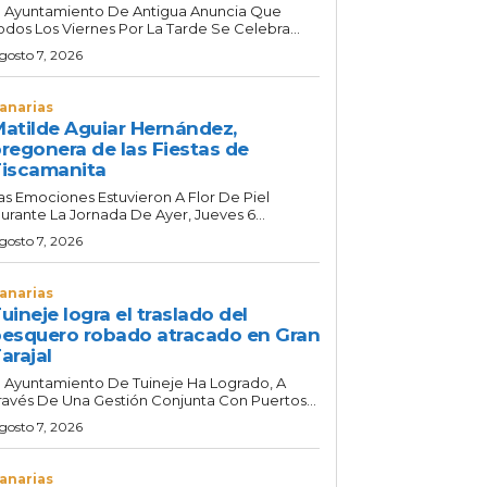
l Ayuntamiento De Antigua Anuncia Que
odos Los Viernes Por La Tarde Se Celebra...
gosto 7, 2026
anarias
atilde Aguiar Hernández,
regonera de las Fiestas de
iscamanita
as Emociones Estuvieron A Flor De Piel
urante La Jornada De Ayer, Jueves 6...
gosto 7, 2026
anarias
uineje logra el traslado del
esquero robado atracado en Gran
arajal
l Ayuntamiento De Tuineje Ha Logrado, A
ravés De Una Gestión Conjunta Con Puertos...
gosto 7, 2026
anarias