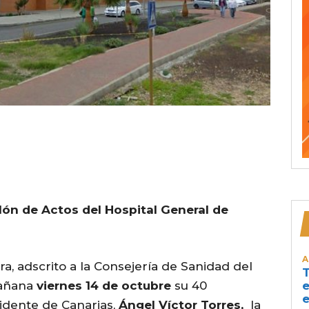
alón de Actos del Hospital General de
A
a, adscrito a la Consejería de Sanidad del
T
mañana
viernes 14 de octubre
su 40
e
e
esidente de Canarias,
Ángel Víctor Torres,
la