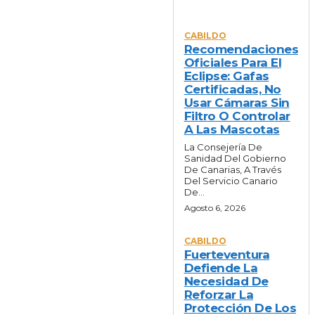
NOTICIAS
CABILDO
Recomendaciones
Oficiales Para El
Eclipse: Gafas
Certificadas, No
Usar Cámaras Sin
Filtro O Controlar
A Las Mascotas
La Consejería De
Sanidad Del Gobierno
De Canarias, A Través
Del Servicio Canario
De...
Agosto 6, 2026
CABILDO
Fuerteventura
Defiende La
Necesidad De
Reforzar La
Protección De Los