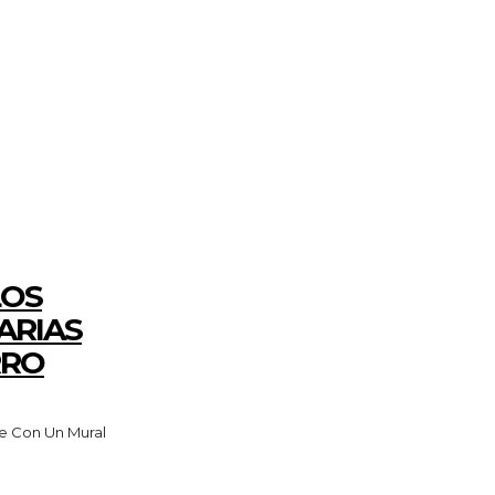
LOS
ARIAS
RRO
e Con Un Mural