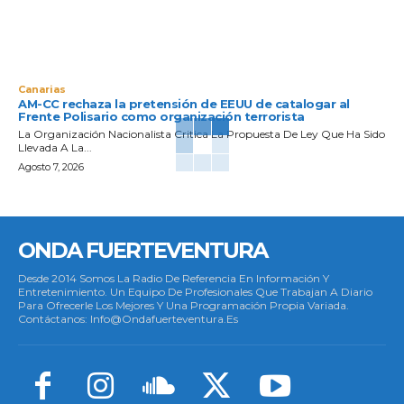
Canarias
AM-CC rechaza la pretensión de EEUU de catalogar al
Frente Polisario como organización terrorista
La Organización Nacionalista Critica La Propuesta De Ley Que Ha Sido
Llevada A La...
Agosto 7, 2026
ONDA FUERTEVENTURA
Desde 2014 Somos La Radio De Referencia En Información Y
Entretenimiento. Un Equipo De Profesionales Que Trabajan A Diario
Para Ofrecerle Los Mejores Y Una Programación Propia Variada.
Contáctanos: Info@ondafuerteventura.es