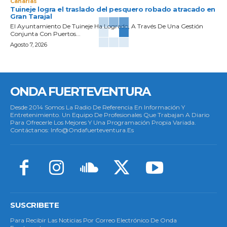
Canarias
Tuineje logra el traslado del pesquero robado atracado en
Gran Tarajal
El Ayuntamiento De Tuineje Ha Logrado, A Través De Una Gestión
Conjunta Con Puertos...
Agosto 7, 2026
ONDA FUERTEVENTURA
Desde 2014 Somos La Radio De Referencia En Información Y
Entretenimiento. Un Equipo De Profesionales Que Trabajan A Diario
Para Ofrecerle Los Mejores Y Una Programación Propia Variada.
Contáctanos: Info@ondafuerteventura.es
SUSCRIBETE
Para Recibir Las Noticias Por Correo Electrónico De Onda