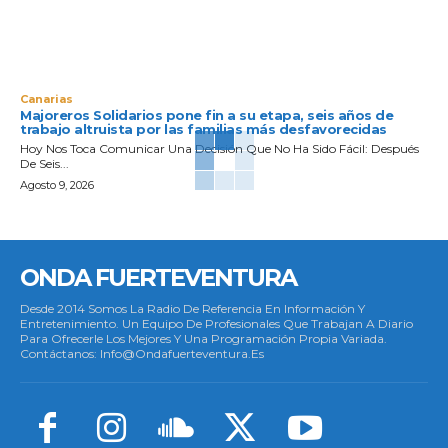
Canarias
Majoreros Solidarios pone fin a su etapa, seis años de
trabajo altruista por las familias más desfavorecidas
Hoy Nos Toca Comunicar Una Decisión Que No Ha Sido Fácil: Después
De Seis...
Agosto 9, 2026
ONDA FUERTEVENTURA
Desde 2014 Somos La Radio De Referencia En Información Y
Entretenimiento. Un Equipo De Profesionales Que Trabajan A Diario
Para Ofrecerle Los Mejores Y Una Programación Propia Variada.
Contáctanos: Info@ondafuerteventura.es