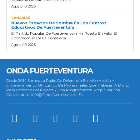
Agosto 10, 2026
CANARIAS
Nuevos Espacios De Sombra En Los Centros
Educativos De Fuerteventura
El Partido Popular De Fuerteventura Ha Puesto En Valor El
Compromiso De La Consejería...
Agosto 10, 2026
ONDA FUERTEVENTURA
Desde 2014 Somos La Radio De Referencia En Información Y
Entretenimiento. Un Equipo De Profesionales Que Trabajan A Diario
Para Ofrecerle Los Mejores Y Una Programación Propia Variada.
Contáctanos: Info@ondafuerteventura.es