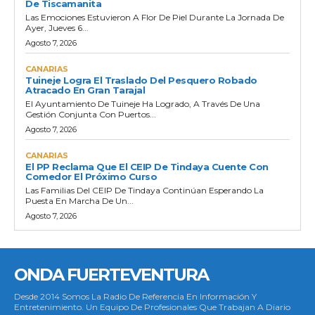
De Tiscamanita
Las Emociones Estuvieron A Flor De Piel Durante La Jornada De
Ayer, Jueves 6...
Agosto 7, 2026
CANARIAS
Tuineje Logra El Traslado Del Pesquero Robado
Atracado En Gran Tarajal
El Ayuntamiento De Tuineje Ha Logrado, A Través De Una
Gestión Conjunta Con Puertos...
Agosto 7, 2026
CANARIAS
El PP Reclama Que El CEIP De Tindaya Cuente Con
Comedor El Próximo Curso
Las Familias Del CEIP De Tindaya Continúan Esperando La
Puesta En Marcha De Un...
Agosto 7, 2026
ONDA FUERTEVENTURA
Desde 2014 Somos La Radio De Referencia En Información Y
Entretenimiento. Un Equipo De Profesionales Que Trabajan A Diario