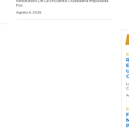
Resultados De La Encuesta Ciudadana Impulsada
Por...
Agosto 6, 2026
C
R
E
U
C
L
C
A
C
F
N
P