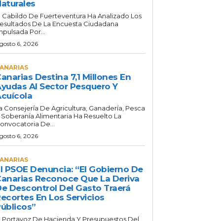
aturales
l Cabildo De Fuerteventura Ha Analizado Los
esultados De La Encuesta Ciudadana
mpulsada Por...
gosto 6, 2026
ANARIAS
anarias Destina 7,1 Millones En
yudas Al Sector Pesquero Y
cuícola
a Consejería De Agricultura, Ganadería, Pesca
 Soberanía Alimentaria Ha Resuelto La
onvocatoria De...
gosto 6, 2026
ANARIAS
l PSOE Denuncia: “El Gobierno De
anarias Reconoce Que La Deriva
e Descontrol Del Gasto Traerá
ecortes En Los Servicios
úblicos”
l Portavoz De Hacienda Y Presupuestos Del