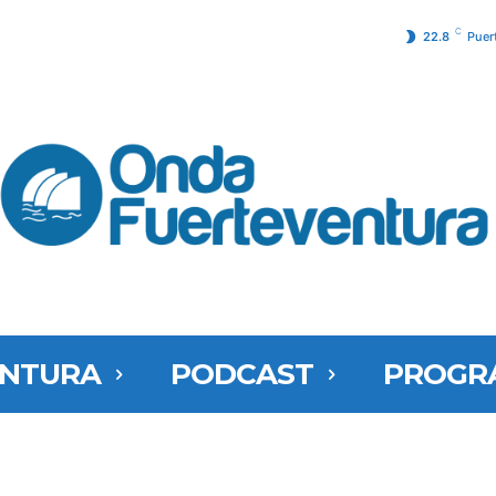
C
22.8
Puer
ENTURA
PODCAST
PROGR