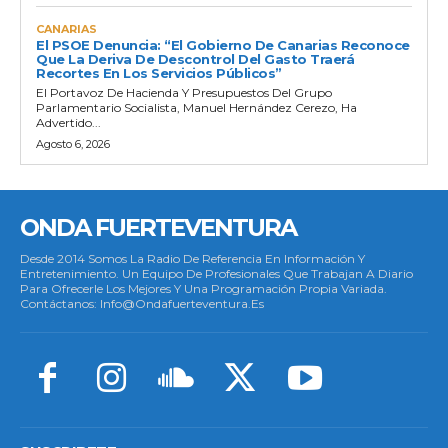
CANARIAS
El PSOE Denuncia: “El Gobierno De Canarias Reconoce
Que La Deriva De Descontrol Del Gasto Traerá
Recortes En Los Servicios Públicos”
El Portavoz De Hacienda Y Presupuestos Del Grupo
Parlamentario Socialista, Manuel Hernández Cerezo, Ha
Advertido...
Agosto 6, 2026
ONDA FUERTEVENTURA
Desde 2014 Somos La Radio De Referencia En Información Y
Entretenimiento. Un Equipo De Profesionales Que Trabajan A Diario
Para Ofrecerle Los Mejores Y Una Programación Propia Variada.
Contáctanos: Info@ondafuerteventura.es