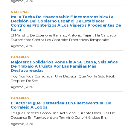
Agosto 9, 2026
NACIONAL
Italia Tacha De «inaceptable E Incomprensible» La
Decisión Del Gobierno Español De Establecer
Controles Fronterizos A Los Viajeros Procedentes De
Italia
El Ministro De Exteriores Italiano, Antonio Tajani, Ha Cargado
Duramente Contra Los Controles Fronterizos Temporales...
Agosto 9, 2026
CANARIAS
Majoreros Solidarios Pone Fin A Su Etapa, Seis Años
De Trabajo Altruista Por Las Familias Más
Desfavorecidas
Hoy Nos Toca Comunicar Una Decisión Que No Ha Sido Fácil:
Después De Seis...
Agosto 9, 2026
CANARIAS
El Actor Miguel Bernardeau En Fuerteventura: De
Corralejo A Lobos
Lo Que Empezó Como Una Actividad Durante Unos Días De
Descanso En Fuerteventura Terminó Convirtiéndose En...
Agosto 8, 2026