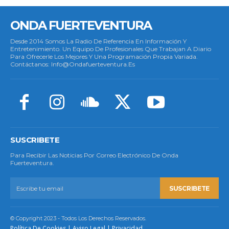
ONDA FUERTEVENTURA
Desde 2014 Somos La Radio De Referencia En Información Y
Entretenimiento. Un Equipo De Profesionales Que Trabajan A Diario
Para Ofrecerle Los Mejores Y Una Programación Propia Variada.
Contáctanos: Info@ondafuerteventura.es
SUSCRIBETE
Para Recibir Las Noticias Por Correo Electrónico De Onda
Fuerteventura.
SUSCRIBETE
© Copyright 2023 - Todos Los Derechos Reservados.
Política De Cookies
|
Aviso Legal
|
Privacidad