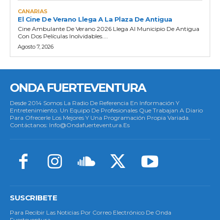
CANARIAS
El Cine De Verano Llega A La Plaza De Antigua
Cine Ambulante De Verano 2026 Llega Al Municipio De Antigua
Con Dos Películas Inolvidables....
Agosto 7, 2026
ONDA FUERTEVENTURA
Desde 2014 Somos La Radio De Referencia En Información Y
Entretenimiento. Un Equipo De Profesionales Que Trabajan A Diario
Para Ofrecerle Los Mejores Y Una Programación Propia Variada.
Contáctanos: Info@ondafuerteventura.es
SUSCRIBETE
Para Recibir Las Noticias Por Correo Electrónico De Onda
Fuerteventura.