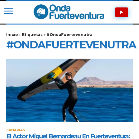
Inicio
Etiquetas
#OndaFuertevenutra
#ONDAFUERTEVENUTRA
CANARIAS
El Actor Miguel Bernardeau En Fuerteventura: