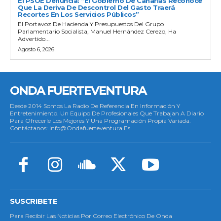
El PSOE Denuncia: “El Gobierno De Canarias Reconoce
Que La Deriva De Descontrol Del Gasto Traerá
Recortes En Los Servicios Públicos”
El Portavoz De Hacienda Y Presupuestos Del Grupo
Parlamentario Socialista, Manuel Hernández Cerezo, Ha
Advertido...
Agosto 6, 2026
ONDA FUERTEVENTURA
Desde 2014 Somos La Radio De Referencia En Información Y
Entretenimiento. Un Equipo De Profesionales Que Trabajan A Diario
Para Ofrecerle Los Mejores Y Una Programación Propia Variada.
Contáctanos: Info@ondafuerteventura.es
SUSCRIBETE
Para Recibir Las Noticias Por Correo Electrónico De Onda