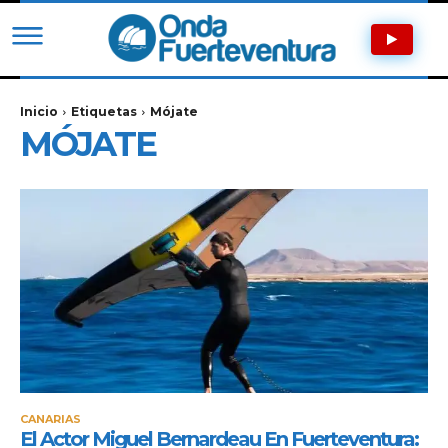
Inicio
Etiquetas
Mójate
MÓJATE
CANARIAS
El Actor Miguel Bernardeau En Fuerteventura: