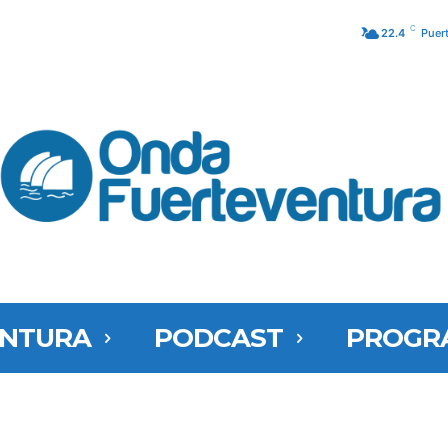
C
22.4
Puer
ENTURA
PODCAST
PROGR