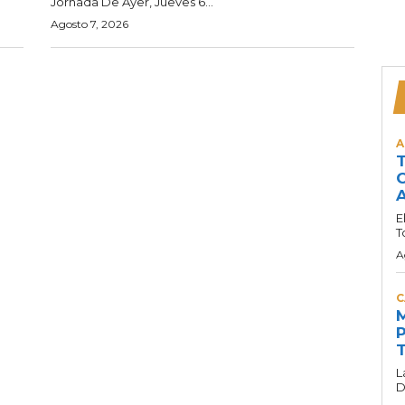
Jornada De Ayer, Jueves 6...
Agosto 7, 2026
A
T
C
A
E
T
A
C
M
P
T
L
D