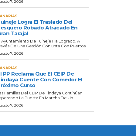
gosto 7, 2026
ANARIAS
uineje Logra El Traslado Del
esquero Robado Atracado En
ran Tarajal
l Ayuntamiento De Tuineje Ha Logrado, A
ravés De Una Gestión Conjunta Con Puertos...
gosto 7, 2026
ANARIAS
l PP Reclama Que El CEIP De
indaya Cuente Con Comedor El
róximo Curso
as Familias Del CEIP De Tindaya Continúan
sperando La Puesta En Marcha De Un...
gosto 7, 2026