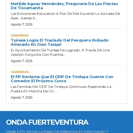
Matilde Aguiar Hernández, Pregonera De Las Fiestas
De Tiscamanita
Las Emociones Estuvieron A Flor De Piel Durante La Jornada De
Ayer, Jueves 6...
Agosto 7, 2026
CANARIAS
Tuineje Logra El Traslado Del Pesquero Robado
Atracado En Gran Tarajal
El Ayuntamiento De Tuineje Ha Logrado, A Través De Una
Gestión Conjunta Con Puertos...
Agosto 7, 2026
CANARIAS
El PP Reclama Que El CEIP De Tindaya Cuente Con
Comedor El Próximo Curso
Las Familias Del CEIP De Tindaya Continúan Esperando La
Puesta En Marcha De Un...
Agosto 7, 2026
ONDA FUERTEVENTURA
Desde 2014 Somos La Radio De Referencia En Información Y