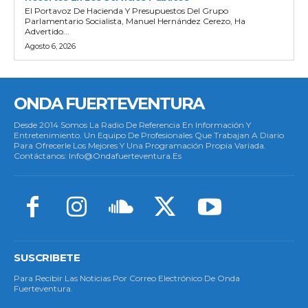
El Portavoz De Hacienda Y Presupuestos Del Grupo
Parlamentario Socialista, Manuel Hernández Cerezo, Ha
Advertido...
Agosto 6, 2026
ONDA FUERTEVENTURA
Desde 2014 Somos La Radio De Referencia En Información Y
Entretenimiento. Un Equipo De Profesionales Que Trabajan A Diario
Para Ofrecerle Los Mejores Y Una Programación Propia Variada.
Contáctanos: Info@ondafuerteventura.es
SUSCRIBETE
Para Recibir Las Noticias Por Correo Electrónico De Onda
Fuerteventura.