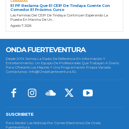
CANARIAS
El PP Reclama Que El CEIP De Tindaya Cuente Con
Comedor El Próximo Curso
Las Familias Del CEIP De Tindaya Continúan Esperando La
Puesta En Marcha De Un...
Agosto 7, 2026
ONDA FUERTEVENTURA
Desde 2014 Somos La Radio De Referencia En Información Y
Entretenimiento. Un Equipo De Profesionales Que Trabajan A Diario
Para Ofrecerle Los Mejores Y Una Programación Propia Variada.
Contáctanos: Info@ondafuerteventura.es
SUSCRIBETE
Para Recibir Las Noticias Por Correo Electrónico De Onda
Fuerteventura.