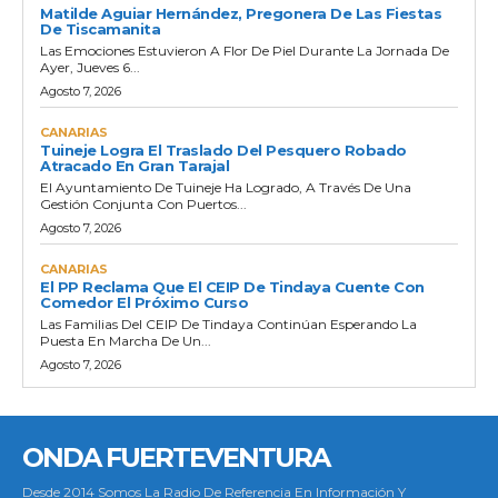
Matilde Aguiar Hernández, Pregonera De Las Fiestas
De Tiscamanita
Las Emociones Estuvieron A Flor De Piel Durante La Jornada De
Ayer, Jueves 6...
Agosto 7, 2026
CANARIAS
Tuineje Logra El Traslado Del Pesquero Robado
Atracado En Gran Tarajal
El Ayuntamiento De Tuineje Ha Logrado, A Través De Una
Gestión Conjunta Con Puertos...
Agosto 7, 2026
CANARIAS
El PP Reclama Que El CEIP De Tindaya Cuente Con
Comedor El Próximo Curso
Las Familias Del CEIP De Tindaya Continúan Esperando La
Puesta En Marcha De Un...
Agosto 7, 2026
ONDA FUERTEVENTURA
Desde 2014 Somos La Radio De Referencia En Información Y