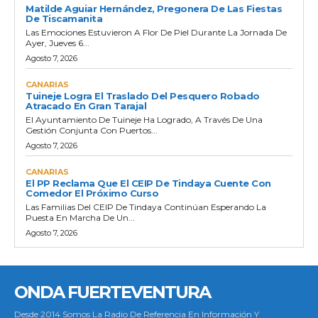
Matilde Aguiar Hernández, Pregonera De Las Fiestas
De Tiscamanita
Las Emociones Estuvieron A Flor De Piel Durante La Jornada De
Ayer, Jueves 6...
Agosto 7, 2026
CANARIAS
Tuineje Logra El Traslado Del Pesquero Robado
Atracado En Gran Tarajal
El Ayuntamiento De Tuineje Ha Logrado, A Través De Una
Gestión Conjunta Con Puertos...
Agosto 7, 2026
CANARIAS
El PP Reclama Que El CEIP De Tindaya Cuente Con
Comedor El Próximo Curso
Las Familias Del CEIP De Tindaya Continúan Esperando La
Puesta En Marcha De Un...
Agosto 7, 2026
ONDA FUERTEVENTURA
Desde 2014 Somos La Radio De Referencia En Información Y