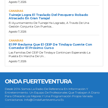
Agosto 7, 2026
CANARIAS
Tuineje Logra El Traslado Del Pesquero Robado
Atracado En Gran Tarajal
El Ayuntamiento De Tuineje Ha Logrado, A Través De Una
Gestión Conjunta Con Puertos...
Agosto 7, 2026
CANARIAS
El PP Reclama Que El CEIP De Tindaya Cuente Con
Comedor El Próximo Curso
Las Familias Del CEIP De Tindaya Continúan Esperando La
Puesta En Marcha De Un...
Agosto 7, 2026
ONDA FUERTEVENTURA
Desde 2014 Somos La Radio De Referencia En Información Y
Entretenimiento. Un Equipo De Profesionales Que Trabajan A Diario
Para Ofrecerle Los Mejores Y Una Programación Propia Variada.
Contáctanos: Info@ondafuerteventura.es