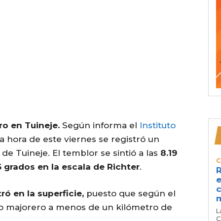
o en Tuineje.
Según informa el
Instituto
ra hora de este viernes se registró un
de Tuineje. El temblor se sintió a las
8.19
C
6 grados en la escala de Richter
.
R
e
c
ó en la superficie,
puesto que según el
pio majorero a menos de un kilómetro de
L
C