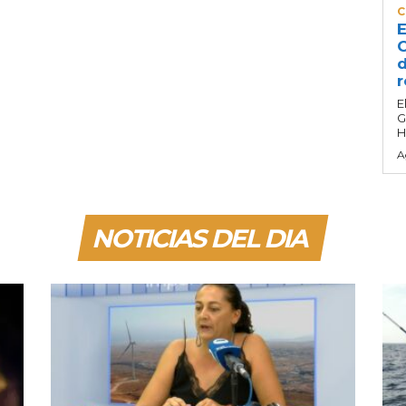
C
E
C
d
r
E
G
H
A
NOTICIAS DEL DIA