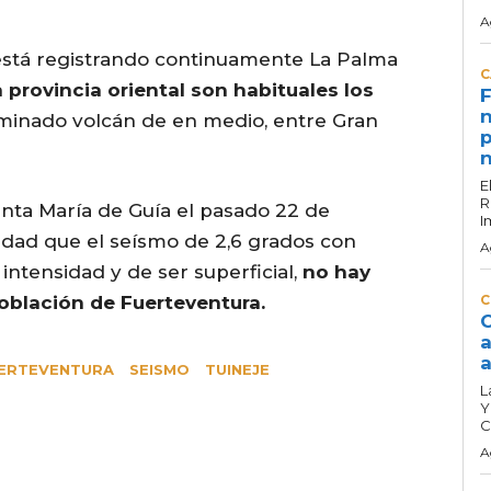
A
está registrando continuamente La Palma
C
a provincia oriental son habituales los
F
n
inado volcán de en medio, entre Gran
p
n
E
R
Santa María de Guía el pasado 22 de
I
dad que el seísmo de 2,6 grados con
A
 intensidad y de ser superficial,
no hay
población de Fuerteventura.
C
C
a
a
ERTEVENTURA
SEISMO
TUINEJE
L
Y
C
A