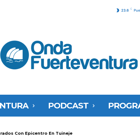
C
23.6
Pue
ENTURA
PODCAST
PROGR
rados Con Epicentro En Tuineje