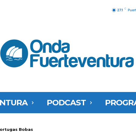
C
27.1
Puer
ENTURA
PODCAST
PROGR
Tortugas Bobas