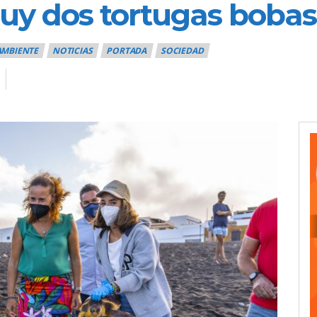
juy dos tortugas bobas
AMBIENTE
NOTICIAS
PORTADA
SOCIEDAD