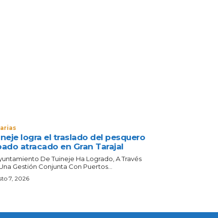
arias
neje logra el traslado del pesquero
bado atracado en Gran Tarajal
Ayuntamiento De Tuineje Ha Logrado, A Través
Una Gestión Conjunta Con Puertos...
to 7, 2026