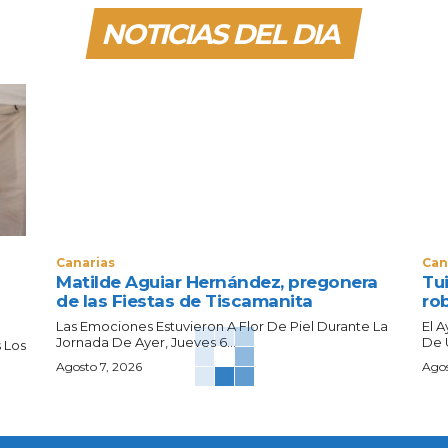
NOTICIAS DEL DIA
Canarias
Can
Matilde Aguiar Hernández, pregonera
Tui
de las Fiestas de Tiscamanita
ro
Las Emociones Estuvieron A Flor De Piel Durante La
El 
Jornada De Ayer, Jueves 6...
De 
 Los
Agosto 7, 2026
Agos