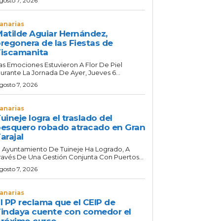
gosto 7, 2026
anarias
atilde Aguiar Hernández,
regonera de las Fiestas de
iscamanita
as Emociones Estuvieron A Flor De Piel
urante La Jornada De Ayer, Jueves 6...
gosto 7, 2026
anarias
uineje logra el traslado del
esquero robado atracado en Gran
arajal
l Ayuntamiento De Tuineje Ha Logrado, A
ravés De Una Gestión Conjunta Con Puertos...
gosto 7, 2026
anarias
l PP reclama que el CEIP de
indaya cuente con comedor el