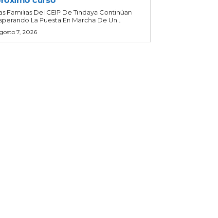
róximo curso
as Familias Del CEIP De Tindaya Continúan
sperando La Puesta En Marcha De Un...
gosto 7, 2026