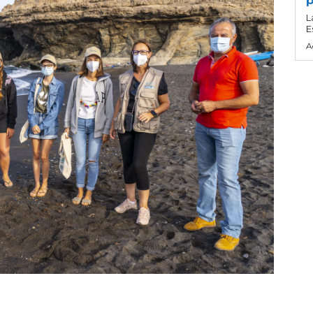
p
L
E
A