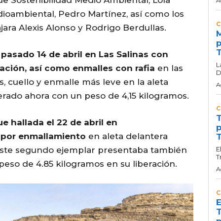
de Sostenibilidad Medio Ambiental, Lola
A
dioambiental, Pedro Martínez, así como los
C
ara Alexis Alonso y Rodrigo Berdullas.
M
p
T
 pasado 14 de abril en Las Salinas
con
L
ación, así como enmalles con rafia
en las
D
s, cuello y enmalle más leve en la aleta
A
berado ahora con un peso de 4,15 kilogramos.
C
T
e hallada el 22 de abril en
p
 por enmallamiento
en aleta delantera
T
o. Este segundo ejemplar presentaba también
E
T
peso de 4.85 kilogramos en su liberación.
A
C
E
T