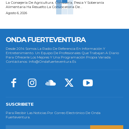
La Consejería De Agricultura, Ganadería, Pesca Y Soberanía
Alimentaria Ha Resuelto La Convocatoria De...
Agosto 6, 2026
ONDA FUERTEVENTURA
Desde 2014 Somos La Radio De Referencia En Información Y
Entretenimiento. Un Equipo De Profesionales Que Trabajan A Diario
Para Ofrecerle Los Mejores Y Una Programación Propia Variada.
Contáctanos: Info@ondafuerteventura.es
SUSCRIBETE
Para Recibir Las Noticias Por Correo Electrónico De Onda
Fuerteventura.