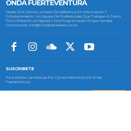
ONDA FUERTEVENTURA
Desde 2014 Somos La Radio De Referencia En Información Y
Entretenimiento. Un Equipo De Profesionales Que Trabajan A Diario
Para Ofrecerle Los Mejores Y Una Programación Propia Variada.
Contáctanos: Info@ondafuerteventura.es
SUSCRIBETE
Para Recibir Las Noticias Por Correo Electrónico De Onda
Fuerteventura.
SUSCRIBETE
© Copyright 2023 - Todos Los Derechos Reservados.
Política De Cookies
|
Aviso Legal
|
Privacidad