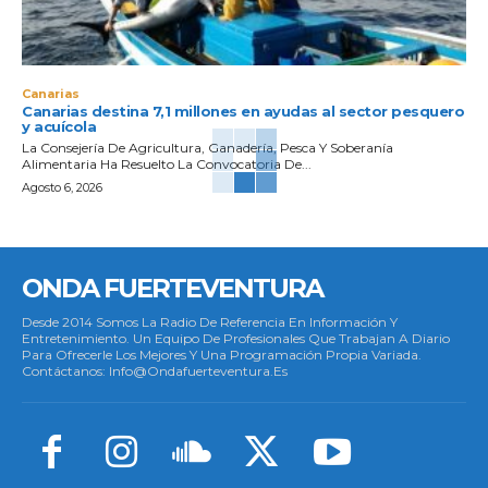
Canarias
Canarias destina 7,1 millones en ayudas al sector pesquero
y acuícola
La Consejería De Agricultura, Ganadería, Pesca Y Soberanía
Alimentaria Ha Resuelto La Convocatoria De...
Agosto 6, 2026
ONDA FUERTEVENTURA
Desde 2014 Somos La Radio De Referencia En Información Y
Entretenimiento. Un Equipo De Profesionales Que Trabajan A Diario
Para Ofrecerle Los Mejores Y Una Programación Propia Variada.
Contáctanos: Info@ondafuerteventura.es