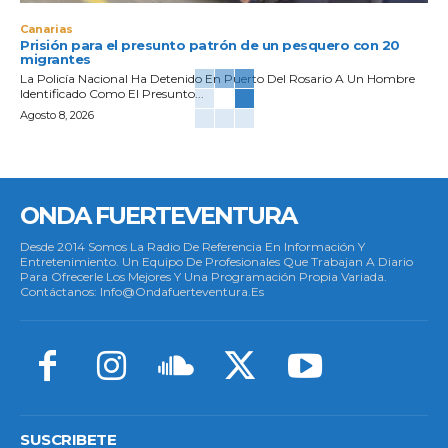
Canarias
Prisión para el presunto patrón de un pesquero con 20
migrantes
La Policía Nacional Ha Detenido En Puerto Del Rosario A Un Hombre
Identificado Como El Presunto...
Agosto 8, 2026
ONDA FUERTEVENTURA
Desde 2014 Somos La Radio De Referencia En Información Y
Entretenimiento. Un Equipo De Profesionales Que Trabajan A Diario
Para Ofrecerle Los Mejores Y Una Programación Propia Variada.
Contáctanos: Info@ondafuerteventura.es
SUSCRIBETE