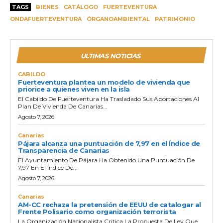
TAGS
BIENES
CATÁLOGO
FUERTEVENTURA
ONDAFUERTEVENTURA
ÓRGANOAMBIENTAL
PATRIMONIO
ULTIMAS NOTICIAS
CABILDO
Fuerteventura plantea un modelo de vivienda que
priorice a quienes viven en la isla
El Cabildo De Fuerteventura Ha Trasladado Sus Aportaciones Al
Plan De Vivienda De Canarias...
Agosto 7, 2026
Canarias
Pájara alcanza una puntuación de 7,97 en el Índice de
Transparencia de Canarias
El Ayuntamiento De Pájara Ha Obtenido Una Puntuación De
7,97 En El Índice De...
Agosto 7, 2026
Canarias
AM-CC rechaza la pretensión de EEUU de catalogar al
Frente Polisario como organización terrorista
La Organización Nacionalista Critica La Propuesta De Ley Que