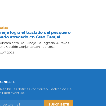
arias
neje logra el traslado del pesquero
bado atracado en Gran Tarajal
Ayuntamiento De Tuineje Ha Logrado, A Través
Una Gestión Conjunta Con Puertos...
to 7, 2026
CRIBETE
 Recibir Las Noticias Por Correo Electrónico De
 Fuerteventura.
SUSCRIBETE