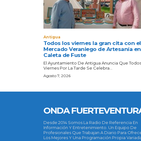
Antigua
Todos los viernes la gran cita con el
Mercado Veraniego de Artesanía en
Caleta de Fuste
El Ayuntamiento De Antigua Anuncia Que Todos
Viernes Por La Tarde Se Celebra...
Agosto 7, 2026
ONDA FUERTEVENTUR
Desde 2014 Somos La Radio De Referencia En
Información Y Entretenimiento. Un Equipo De
Profesionales Que Trabajan A Diario Para Ofrec
Los Mejores Y Una Programación Propia Variada