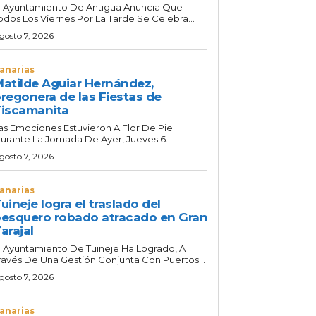
l Ayuntamiento De Antigua Anuncia Que
odos Los Viernes Por La Tarde Se Celebra...
gosto 7, 2026
anarias
atilde Aguiar Hernández,
regonera de las Fiestas de
iscamanita
as Emociones Estuvieron A Flor De Piel
urante La Jornada De Ayer, Jueves 6...
gosto 7, 2026
anarias
uineje logra el traslado del
esquero robado atracado en Gran
arajal
l Ayuntamiento De Tuineje Ha Logrado, A
ravés De Una Gestión Conjunta Con Puertos...
gosto 7, 2026
anarias