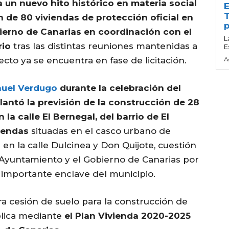
 un nuevo hito histórico en materia social
E
T
 de 80 viviendas de protección oficial en
p
ierno de Canarias en coordinación con el
L
rio
tras las distintas reuniones mantenidas a
E
yecto ya se encuentra en fase de licitación.
A
uel Verdugo
durante la celebración del
lantó la previsión de la construcción de 28
la calle El Bernegal, del barrio de El
viendas
situadas en el casco urbano de
en la calle Dulcinea y Don Quijote, cuestión
l Ayuntamiento y el Gobierno de Canarias por
e importante enclave del municipio.
ra cesión de suelo para la construcción de
blica mediante
el Plan Vivienda 2020-2025