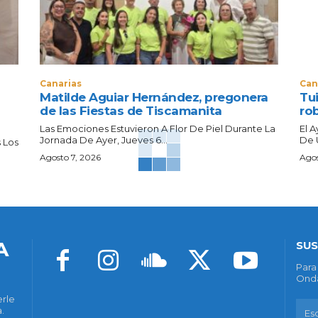
Canarias
Can
Matilde Aguiar Hernández, pregonera
Tui
de las Fiestas de Tiscamanita
ro
Las Emociones Estuvieron A Flor De Piel Durante La
El 
Jornada De Ayer, Jueves 6...
De 
 Los
Agosto 7, 2026
Agos
A
SUS
Para
Onda
erle
.