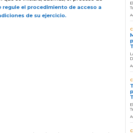
E
regule el procedimiento de acceso a
T
diciones de su ejercicio.
A
C
M
p
T
L
D
A
C
T
p
T
E
T
A
C