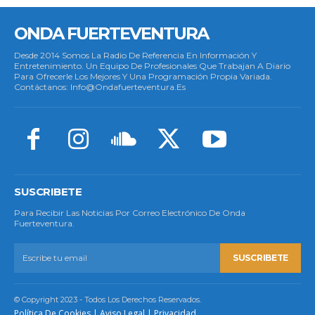
ONDA FUERTEVENTURA
Desde 2014 Somos La Radio De Referencia En Información Y
Entretenimiento. Un Equipo De Profesionales Que Trabajan A Diario
Para Ofrecerle Los Mejores Y Una Programación Propia Variada.
Contáctanos: Info@ondafuerteventura.es
SUSCRIBETE
Para Recibir Las Noticias Por Correo Electrónico De Onda
Fuerteventura.
SUSCRIBETE
© Copyright 2023 - Todos Los Derechos Reservados.
Política De Cookies
|
Aviso Legal
|
Privacidad