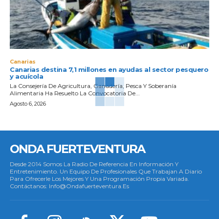
Canarias
Canarias destina 7,1 millones en ayudas al sector pesquero
y acuícola
La Consejería De Agricultura, Ganadería, Pesca Y Soberanía
Alimentaria Ha Resuelto La Convocatoria De...
Agosto 6, 2026
ONDA FUERTEVENTURA
Desde 2014 Somos La Radio De Referencia En Información Y
Entretenimiento. Un Equipo De Profesionales Que Trabajan A Diario
Para Ofrecerle Los Mejores Y Una Programación Propia Variada.
Contáctanos: Info@ondafuerteventura.es