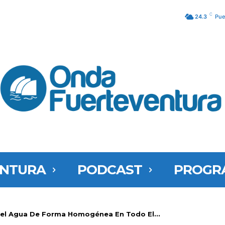
C
24.3
Pue
ENTURA
PODCAST
PROGR
Del Agua De Forma Homogénea En Todo El...