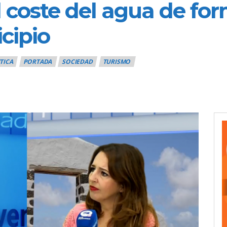
el coste del agua de 
cipio
TICA
PORTADA
SOCIEDAD
TURISMO