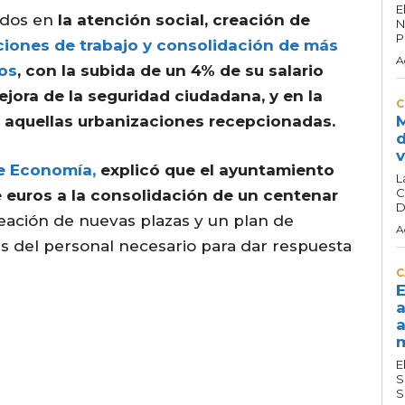
E
ados en
la atención social, creación de
N
P
ciones de trabajo y consolidación de más
A
os
, con la subida de un 4% de su salario
ejora de la seguridad ciudadana, y en la
C
a aquellas urbanizaciones recepcionadas.
M
d
v
de Economía,
explicó que el ayuntamiento
L
C
 euros a la consolidación de un centenar
D
eación de nuevas plazas y un plan de
A
s del personal necesario para dar respuesta
C
E
a
a
m
E
S
S