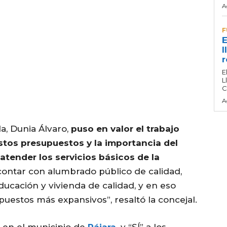
A
F
E
l
r
E
L
C
A
a, Dunia Álvaro,
puso en valor el trabajo
estos
presupuestos
y la importancia del
atender los servicios básicos de la
contar con alumbrado público de calidad,
ducación y vivienda de calidad, y en eso
puestos
más expansivos”, resaltó la concejal.