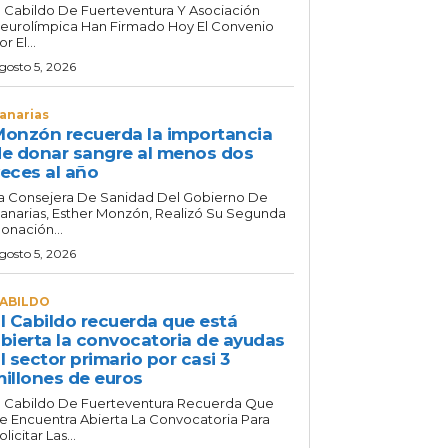
l Cabildo De Fuerteventura Y Asociación
eurolímpica Han Firmado Hoy El Convenio
or El...
gosto 5, 2026
anarias
onzón recuerda la importancia
e donar sangre al menos dos
eces al año
a Consejera De Sanidad Del Gobierno De
anarias, Esther Monzón, Realizó Su Segunda
onación...
gosto 5, 2026
ABILDO
l Cabildo recuerda que está
bierta la convocatoria de ayudas
l sector primario por casi 3
illones de euros
l Cabildo De Fuerteventura Recuerda Que
e Encuentra Abierta La Convocatoria Para
olicitar Las...