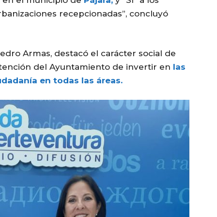
o en el municipio de
Pájara
,
y “SÍ” a los
 urbanizaciones recepcionadas”, concluyó
Pedro Armas, destacó el carácter social de
tención del Ayuntamiento de invertir en
las
dadanía en todas las áreas.