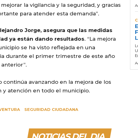
ejorar la vigilancia y la seguridad, y gracias
A
rtante para atender esta demanda”.
C
E
lejandro Jorge, asegura que las medidas
F
dad ya están dando resultados
. “La mejora
L
icipio se ha visto reflejada en una
U
ia durante el primer trimestre de este año
E
A
anterior”.
io continúa avanzando en la mejora de los
 y atención en todo el municipio.
VENTURA
SEGURIDAD CIUDADANA
NOTICIAS DEL DIA