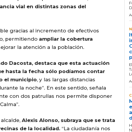
F
ancia vial en distintas zonas del
D
A
N
sible gracias al incremento de efectivos
I
to, permitiendo
ampliar la cobertura
i
G
jorar la atención a la población.
c
p
do Dacosta, destaca que esta actuación
E
T
ue hasta la fecha sólo podíamos contar
L
o el municipio
, y las largas distancias
A
 durante la noche”. En este sentido, señala
nte con dos patrullas nos permite disponer
C
M
 Calma”.
e
a
d
 alcalde,
Alexis Alonso, subraya que se trata
H
vecinas de la localidad.
“La ciudadanía nos
N