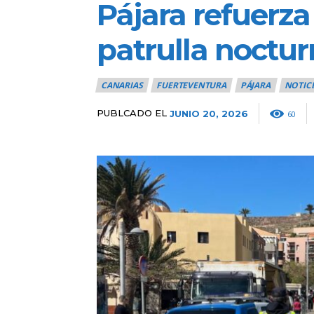
Pájara refuerz
patrulla noctu
CANARIAS
FUERTEVENTURA
PÁJARA
NOTICI
PUBLCADO EL
JUNIO 20, 2026
60