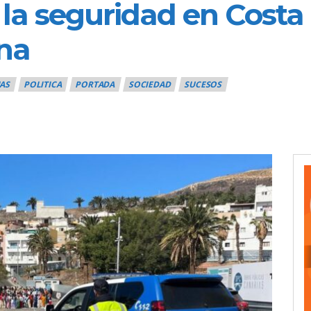
a la seguridad en Cost
rna
AS
POLITICA
PORTADA
SOCIEDAD
SUCESOS