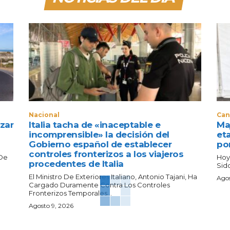
Nacional
Can
zar
Italia tacha de «inaceptable e
Maj
incomprensible» la decisión del
eta
Gobierno español de establecer
po
controles fronterizos a los viajeros
 De
Hoy
procedentes de Italia
Sido
El Ministro De Exteriores Italiano, Antonio Tajani, Ha
Agos
Cargado Duramente Contra Los Controles
Fronterizos Temporales...
Agosto 9, 2026