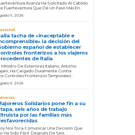
uerteventura Avanza Ha Solicitado Al Cabildo
e Fuerteventura Que Dé Un Paso Más En...
gosto 9, 2026
acional
talia tacha de «inaceptable e
ncomprensible» la decisión del
obierno español de establecer
ontroles fronterizos a los viajeros
rocedentes de Italia
l Ministro De Exteriores Italiano, Antonio
ajani, Ha Cargado Duramente Contra
os Controles Fronterizos Temporales...
gosto 9, 2026
anarias
ajoreros Solidarios pone fin a su
tapa, seis años de trabajo
ltruista por las familias más
esfavorecidas
oy Nos Toca Comunicar Una Decisión Que
o Ha Sido Fácil: Después De Seis...