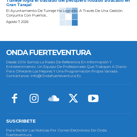
Tuineje logra el traslado del pesquero robado atracado en
Gran Tarajal
El Ayuntamiento De Tuineje Ha Logrado, A Través De Una Gestión
Conjunta Con Puertos...
Agosto 7, 2026
ONDA FUERTEVENTURA
Desde 2014 Somos La Radio De Referencia En Información Y
Entretenimiento. Un Equipo De Profesionales Que Trabajan A Diario
Para Ofrecerle Los Mejores Y Una Programación Propia Variada.
Contáctanos: Info@ondafuerteventura.es
SUSCRIBETE
Para Recibir Las Noticias Por Correo Electrónico De Onda
Fuerteventura.