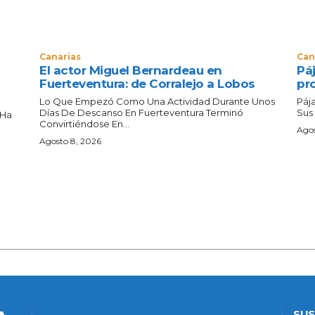
Canarias
Can
El actor Miguel Bernardeau en
Páj
Fuerteventura: de Corralejo a Lobos
pr
s
Lo Que Empezó Como Una Actividad Durante Unos
Páj
Días De Descanso En Fuerteventura Terminó
Sus
 Ha
Convirtiéndose En...
Agos
Agosto 8, 2026
SUS