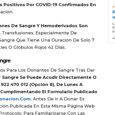
s Positivos Por COVID-19 Confirmados En
C
ación.
P
u
L
ones De Sangre Y Hemoderivados Son
R
P
s Transfusiones, Especialmente De
A
angre Que Tiene Una Duración De Solo 7
es O Glóbulos Rojos 42 Días.
angre
os Para Los Donantes De Sangre Tras Dar
r Sangre Se Puede Acudir Directamente O
l 922 470 012 (opción 8), De Lunes A
O Cumplimentando El Formulario Publicado
donacion.com.
Antes De Ir A Donar Es
ción Publicada En Esta Misma Página Web
rotocolo, Para Familiarizarse Con Las