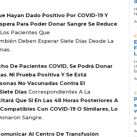
d
H
N
ue Hayan Dado Positivo Por COVID-19 Y
A
Espera Para Poder Donar Sangre Se Reduce
 Los Pacientes Que
C
mbién Deben Esperar Siete Días Desde La
E
F
mas.
L
cho De Pacientes COVID, Se Podrá Donar
U
E
mas
,
Ni Prueba Positiva Y Se Está
A
sonas No Vacunadas Contra El
Siete Días
Correspondientes A La
C
P
citará Que Si En Las 48 Horas Posteriores A
s
Compatibles Con COVID-19 O Similares, Lo
v
Donaron Sangre.
P
S
A
omunicar Al Centro De Transfusión