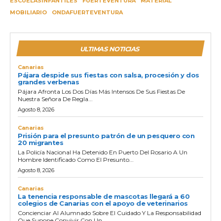
ESCUELASINFANTILES
FUERTEVENTURA
MATERIAL
MOBILIARIO
ONDAFUERTEVENTURA
ULTIMAS NOTICIAS
Canarias
Pájara despide sus fiestas con salsa, procesión y dos
grandes verbenas
Pájara Afronta Los Dos Días Más Intensos De Sus Fiestas De
Nuestra Señora De Regla...
Agosto 8, 2026
Canarias
Prisión para el presunto patrón de un pesquero con
20 migrantes
La Policía Nacional Ha Detenido En Puerto Del Rosario A Un
Hombre Identificado Como El Presunto...
Agosto 8, 2026
Canarias
La tenencia responsable de mascotas llegará a 60
colegios de Canarias con el apoyo de veterinarios
Concienciar Al Alumnado Sobre El Cuidado Y La Responsabilidad
Que Supone Convivir Con Un...