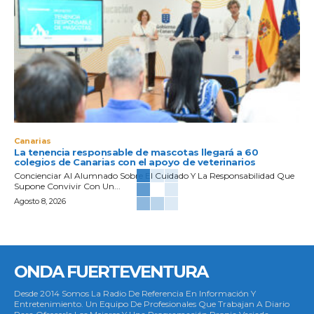
Canarias
La tenencia responsable de mascotas llegará a 60
colegios de Canarias con el apoyo de veterinarios
Concienciar Al Alumnado Sobre El Cuidado Y La Responsabilidad Que
Supone Convivir Con Un...
Agosto 8, 2026
ONDA FUERTEVENTURA
Desde 2014 Somos La Radio De Referencia En Información Y
Entretenimiento. Un Equipo De Profesionales Que Trabajan A Diario