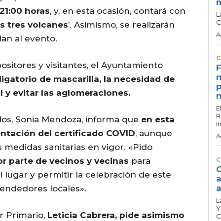
 21:00 horas
, y, en esta ocasión, contará con
L
C
s tres volcanes
’. Asimismo, se realizarán
A
an al evento.
C
ositores y visitantes, el Ayuntamiento
F
n
igatorio de mascarilla, la necesidad de
p
l y evitar las aglomeraciones.
n
E
R
os, Sonia Mendoza, informa que
en esta
I
entación del certificado COVID
, aunque
A
 medidas sanitarias en vigor. «Pido
r parte de vecinos y vecinas
para
C
C
l lugar y permitir la celebración de este
a
a
endedores locales».
L
Y
or Primario,
Leticia Cabrera, pide asimismo
C