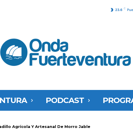
C
23.6
Pue
ENTURA
PODCAST
PROGR
dillo Agrícola Y Artesanal De Morro Jable