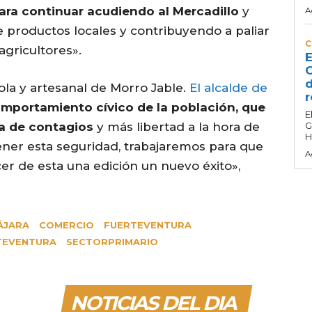
ara continuar acudiendo al Mercadillo
y
A
productos locales y contribuyendo a paliar
C
agricultores».
E
C
d
ola y artesanal de Morro Jable.
El alcalde de
r
mportamiento cívico de la población, que
E
ra de contagios
y más libertad a la hora de
G
H
ener esta seguridad, trabajaremos para que
A
er de esta una edición un nuevo éxito»,
ÁJARA
COMERCIO
FUERTEVENTURA
TEVENTURA
SECTORPRIMARIO
NOTICIAS DEL DIA