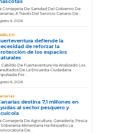
mascotas
a Consejería De Sanidad Del Gobierno De
anarias, A Través Del Servicio Canario De...
gosto 6, 2026
ABILDO
uerteventura defiende la
ecesidad de reforzar la
rotección de los espacios
aturales
l Cabildo De Fuerteventura Ha Analizado Los
esultados De La Encuesta Ciudadana
mpulsada Por...
gosto 6, 2026
anarias
anarias destina 7,1 millones en
yudas al sector pesquero y
cuícola
a Consejería De Agricultura, Ganadería, Pesca
 Soberanía Alimentaria Ha Resuelto La
onvocatoria De...