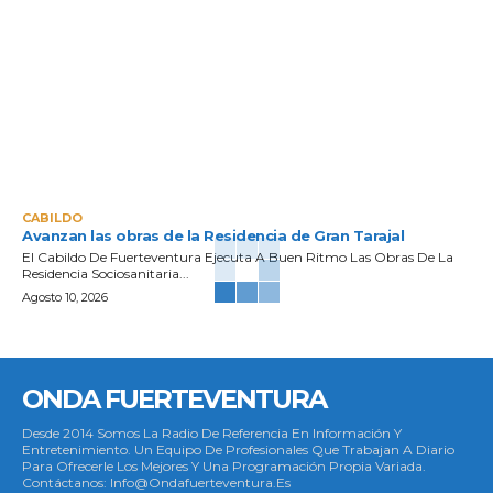
CABILDO
Avanzan las obras de la Residencia de Gran Tarajal
El Cabildo De Fuerteventura Ejecuta A Buen Ritmo Las Obras De La
Residencia Sociosanitaria...
Agosto 10, 2026
ONDA FUERTEVENTURA
Desde 2014 Somos La Radio De Referencia En Información Y
Entretenimiento. Un Equipo De Profesionales Que Trabajan A Diario
Para Ofrecerle Los Mejores Y Una Programación Propia Variada.
Contáctanos: Info@ondafuerteventura.es