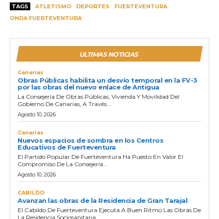
TAGS
ATLETISMO
DEPORTES
FUERTEVENTURA
p
ONDA FUERTEVENTURA
r
o
d
ULTIMAS NOTICIAS
u
c
Canarias
Obras Públicas habilita un desvío temporal en la FV-3
t
por las obras del nuevo enlace de Antigua
o
La Consejería De Obras Públicas, Vivienda Y Movilidad Del
Gobierno De Canarias, A Través...
r
Agosto 10, 2026
d
e
Canarias
Nuevos espacios de sombra en los Centros
a
Educativos de Fuerteventura
u
El Partido Popular De Fuerteventura Ha Puesto En Valor El
Compromiso De La Consejería...
d
Agosto 10, 2026
i
o
CABILDO
Avanzan las obras de la Residencia de Gran Tarajal
El Cabildo De Fuerteventura Ejecuta A Buen Ritmo Las Obras De
La Residencia Sociosanitaria...