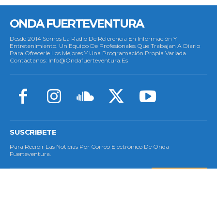
ONDA FUERTEVENTURA
Desde 2014 Somos La Radio De Referencia En Información Y
Entretenimiento. Un Equipo De Profesionales Que Trabajan A Diario
Para Ofrecerle Los Mejores Y Una Programación Propia Variada.
Contáctanos: Info@ondafuerteventura.es
SUSCRIBETE
Para Recibir Las Noticias Por Correo Electrónico De Onda
Fuerteventura.
SUSCRIBETE
© Copyright 2023 - Todos Los Derechos Reservados.
Política De Cookies
|
Aviso Legal
|
Privacidad